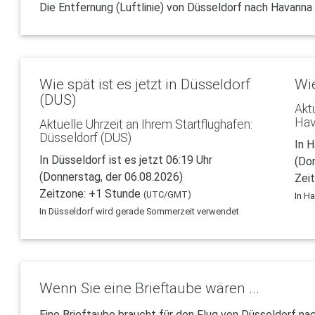
Die Entfernung (Luftlinie) von Düsseldorf nach Havanna
Wie spät ist es jetzt in Düsseldorf
Wie
(DUS)
Akt
Hav
Aktuelle Uhrzeit an Ihrem Startflughafen:
Düsseldorf (DUS)
In H
In Düsseldorf ist es jetzt 06:19 Uhr
(Do
(Donnerstag, der 06.08.2026)
Zei
Zeitzone: +1 Stunde
(UTC/GMT)
In H
In Düsseldorf wird gerade Sommerzeit verwendet
Wenn Sie eine Brieftaube wären ...
Eine Brieftaube braucht für den Flug von Düsseldorf na