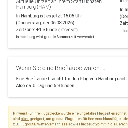
Inn
Aktuelle Uhrzeit an Ihrem Startflughafen:
Hamburg (HAM)
In I
In Hamburg ist es jetzt 15:05 Uhr
(Do
(Donnerstag, der 06.08.2026)
Zei
Zeitzone: +1 Stunde
(UTC/GMT)
In I
In Hamburg wird gerade Sommerzeit verwendet
Wenn Sie eine Brieftaube wären ...
Eine Brieftaube braucht für den Flug von Hamburg nach 
Also ca. 0 Tag und 6 Stunden.
Hinweis!
Für Ihre Flugstrecke wurde eine
ungefähre
Flugzeit errechnet
sind
nicht
geeignet, um genaue Flugdaten für Ihre Anschlussflüge oder 
z.B. Flugroute, Wetterverhältnisse sowie Flugzeugtyp mit in die Berech