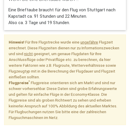
Eine Brieftaube braucht für den Flug von Stuttgart nach
Kapstadt ca. 91 Stunden und 22 Minuten.
Also ca. 3 Tage und 19 Stunden.
Hinweis!
Für Ihre Flugstrecke wurde eine
ungefähre
Flugzeit
errechnet. Diese Flugzeiten dienen nur zu Informationszwecken
und sind
nicht
geeignet, um genaue Flugdaten für Ihre
Anschlussflüge oder Privatflüge etc. zu berechnen, da hier
weitere Faktoren wie z.B. Flugroute, Wetterverhältnisse sowie
Flugzeugtyp mit in die Berechnung der Flugdauer und Flugzeit
einfließen sollten.
*
Flugpreise
Flugpreise orientieren sich am Markt und sind nur
schwer vorhersehbar. Diese Daten sind grobe Erfahrungswerte
und gelten für einfache Flüge in der Economy-Klasse. Die
Flugpreise sind als groben Richtwert zu sehen und erheben
keinerlei Anspruch auf 100% Abbildung des aktuellen Marktes.
Für Flugbuchungen nutzen Sie bitte eine der zahlreichen
Flugsuchmaschinen im Netz.