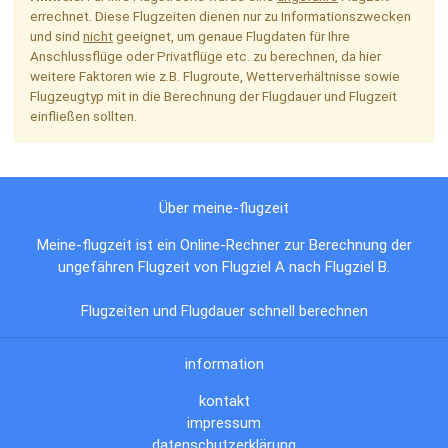
errechnet. Diese Flugzeiten dienen nur zu Informationszwecken
und sind
nicht
geeignet, um genaue Flugdaten für Ihre
Anschlussflüge oder Privatflüge etc. zu berechnen, da hier
weitere Faktoren wie z.B. Flugroute, Wetterverhältnisse sowie
Flugzeugtyp mit in die Berechnung der Flugdauer und Flugzeit
einfließen sollten.
Über meine-flugzeit
Meine-flugzeit ist ein Online-Rechner zur Berechnung der
ungefähren Flugzeit von Flugziel A nach Flugziel B.
Flugzeiten und Flugdauer schnell berechnen
information
kontakt
impressum
datenschutzerklärung