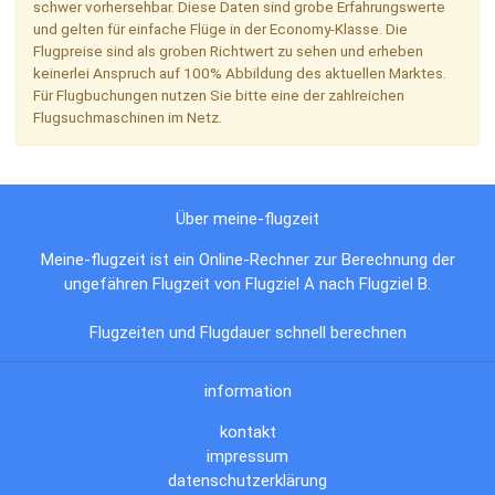
schwer vorhersehbar. Diese Daten sind grobe Erfahrungswerte
und gelten für einfache Flüge in der Economy-Klasse. Die
Flugpreise sind als groben Richtwert zu sehen und erheben
keinerlei Anspruch auf 100% Abbildung des aktuellen Marktes.
Für Flugbuchungen nutzen Sie bitte eine der zahlreichen
Flugsuchmaschinen im Netz.
Über meine-flugzeit
Meine-flugzeit ist ein Online-Rechner zur Berechnung der
ungefähren Flugzeit von Flugziel A nach Flugziel B.
Flugzeiten und Flugdauer schnell berechnen
information
kontakt
impressum
datenschutzerklärung