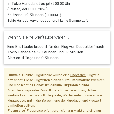
In Tokio Haneda ist es jetzt 08:03 Uhr
(Freitag, der 08.08.2026)
Zeitzone: +9 Stunden
(UTC/GMT)
Tokio Haneda verwendet generell
keine
Sommerzeit
Wenn Sie eine Brieftaube wären ...
Eine Brieftaube braucht für den Flug von Düsseldorf nach
Tokio Haneda ca. 96 Stunden und 39 Minuten.
Also ca. 4 Tage und 0 Stunden.
Hinweis!
Für Ihre Flugstrecke wurde eine
ungefähre
Flugzeit
errechnet. Diese Flugzeiten dienen nur zu Informationszwecken
und sind
nicht
geeignet, um genaue Flugdaten für Ihre
Anschlussflüge oder Privatflüge etc. zu berechnen, da hier
weitere Faktoren wie z.B. Flugroute, Wetterverhältnisse sowie
Flugzeugtyp mit in die Berechnung der Flugdauer und Flugzeit
einfließen sollten.
*
Flugpreise
Flugpreise orientieren sich am Markt und sind nur